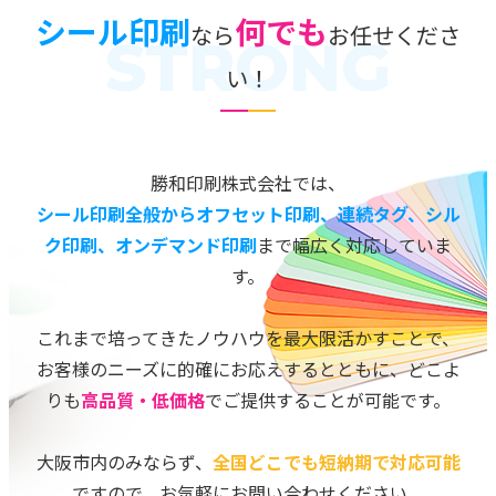
シール印刷
何でも
なら
お任せくださ
STRONG
い！
勝和印刷株式会社では、
シール印刷全般からオフセット印刷、連続タグ、シル
ク印刷、オンデマンド印刷
まで幅広く対応していま
す。
これまで培ってきたノウハウを最大限活かすことで、
お客様のニーズに的確にお応えするとともに、
どこよ
りも
高品質・低価格
でご提供することが可能です。
大阪市内のみならず、
全国どこでも短納期で対応可能
ですので、お気軽にお問い合わせください。